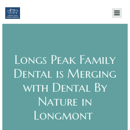
Skip
to
content
Longs Peak Family
Dental is Merging
with Dental By
Nature in
Longmont